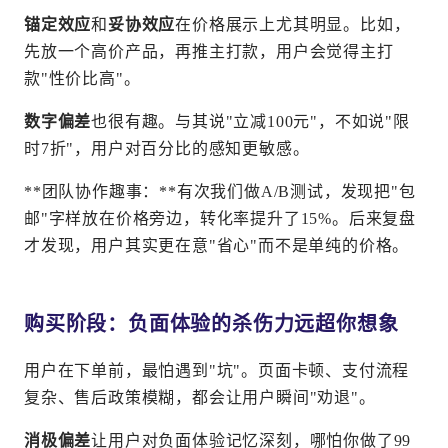
锚定效应
和
妥协效应
在价格展示上尤其明显。比如，
先放一个高价产品，再推主打款，用户会觉得主打
款"性价比高"。
数字偏差
也很有趣。与其说"立减100元"，不如说"限
时7折"，用户对百分比的感知更敏感。
**团队协作趣事：**有次我们做A/B测试，发现把"包
邮"字样放在价格旁边，转化率提升了15%。后来复盘
才发现，用户其实更在意"省心"而不是单纯的价格。
购买阶段：负面体验的杀伤力远超你想象
用户在下单前，最怕遇到"坑"。页面卡顿、支付流程
复杂、售后政策模糊，都会让用户瞬间"劝退"。
消极偏差
让用户对负面体验记忆深刻，哪怕你做了99