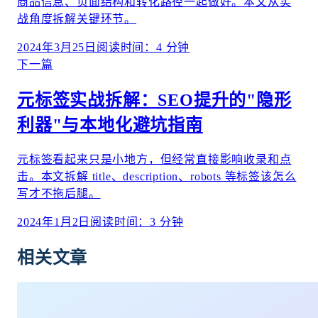
商品信息、页面结构和转化路径一起做好。本文从实
战角度拆解关键环节。
2024年3月25日
阅读时间：
4
分钟
下一篇
元标签实战拆解：SEO提升的"隐形
利器"与本地化避坑指南
元标签看起来只是小地方，但经常直接影响收录和点
击。本文拆解 title、description、robots 等标签该怎么
写才不拖后腿。
2024年1月2日
阅读时间：
3
分钟
相关文章