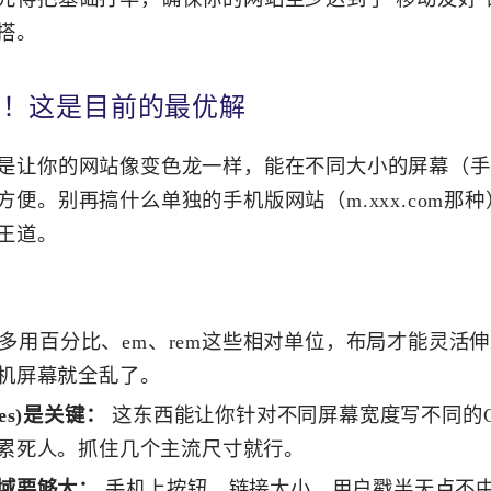
搭。
上！这是目前的最优解
是让你的网站像变色龙一样，能在不同大小的屏幕（手
便。别再搞什么单独的手机版网站（m.xxx.com那
王道。
多用百分比、em、rem这些相对单位，布局才能灵活
机屏幕就全乱了。
ies)是关键：
这东西能让你针对不同屏幕宽度写不同的C
累死人。抓住几个主流尺寸就行。
域要够大：
手机上按钮、链接太小，用户戳半天点不