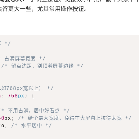
般会留更大一些，尤其常用操作按钮。
 */
* 占满屏幕宽度 */
/* 留点边距，别顶着屏幕边缘 */
如768px宽以上） */
h
:
768
px
)
{
/* 不用占满，居中好看点 */
60
px
;
/* 给个最大宽度，免得在大屏幕上拉得太宽 */
to
;
/* 水平居中 */