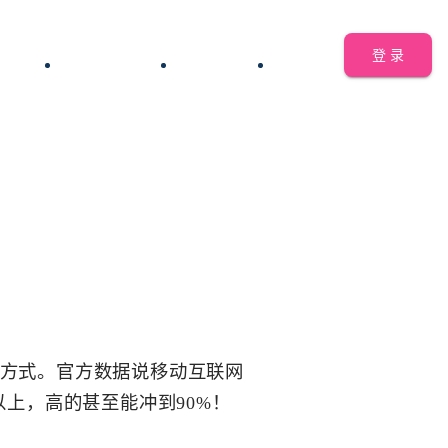
登 录
优化
AI智能工具
SEO工具
博客
方式。官方数据说移动互联网
上，高的甚至能冲到90%！