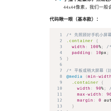
44x44像素，我们一
代码瞅一眼（基本款）：
1
/* 先照顾好手机小屏幕
2
.container
{
3
width
:
100
%
;
/
4
padding
:
10
px
;
5
}
6
7
/* 平板或稍大屏幕（比
8
@media
(
min-widt
9
.container
{
10
width
:
90
%
;
11
max-width
:
9
12
margin
:
0
 au
13
}